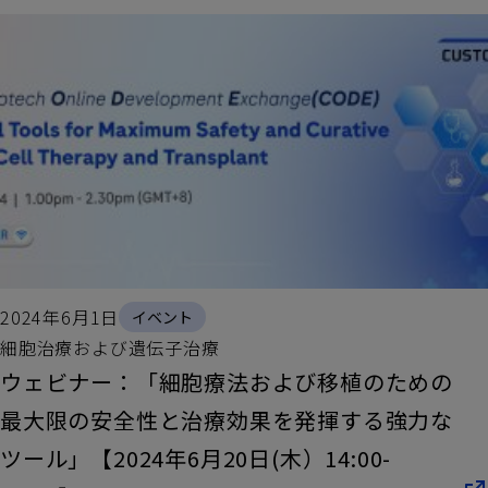
オンラインカタログ
ロシュ・カスタムバイオテックとは
お問い合わせ・サンプル請求
バイオテクノロジーセンター（ドイツ製造拠
点）
サポート
グローバル
2024年6月1日
イベント
コーポレートサイト
細胞治療および遺伝子治療
個人情報の取り扱いについて
ウェビナー：「細胞療法および移植のための
最大限の安全性と治療効果を発揮する強力な
法律上の注意
ツール」【2024年6月20日(木）14:00-
Your Privacy Choices