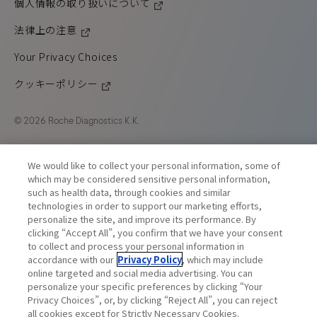
個人情報の取り扱いについて
法律上の注意
Your Privacy Choices
クッキーポリシー
© 2026 Roche Diagnostics K.K.
本ウェブサイトでは、幅広い利用者を対象とした製品情報を
We would like to collect your personal information, some of
掲載しています。お住まいの国では利用できない製品、もし
which may be considered sensitive personal information,
くは認可を受けていない製品の詳細情報が掲載されている場
such as health data, through cookies and similar
合もあります。それぞれの居住国における正当な法的手続や
technologies in order to support our marketing efforts,
規制、登録、慣習法を満たしていない可能性のある情報の閲
personalize the site, and improve its performance. By
覧に関しては、当社は一切の責任を負いません。
clicking “Accept All”, you confirm that we have your consent
to collect and process your personal information in
accordance with our
Privacy Policy
, which may include
online targeted and social media advertising. You can
personalize your specific preferences by clicking “Your
Privacy Choices”, or, by clicking “Reject All”, you can reject
all cookies except for Strictly Necessary Cookies.