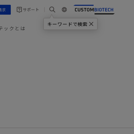
サポート
請求
キーワードで検索
テックとは
イオテックとは
ンター（ドイツ製造拠点）