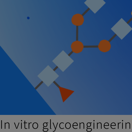
In vitro glycoengi