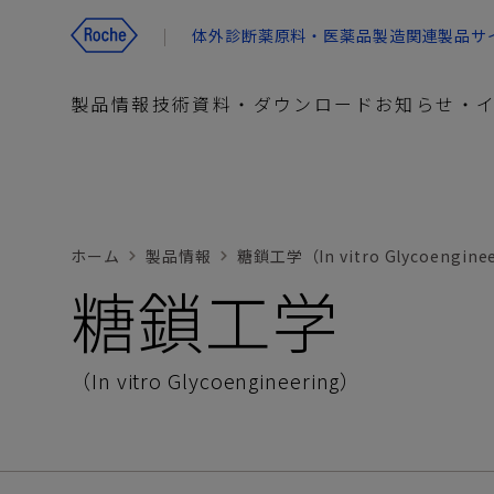
体外診断薬原料・医薬品製造関連製品サ
製品情報
技術資料・ダウンロード
お知らせ・
製品情報
アプリケーション別
ホーム
製品情報
糖鎖工学（In vitro Glycoengine
糖鎖工学
製造用途別
製品タイプ別
オンラインカタログ
（In vitro Glycoengineering）